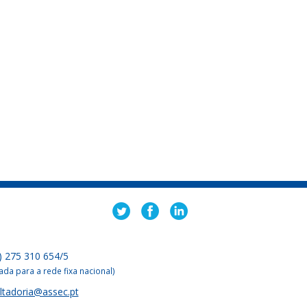
) 275 310 654/5
da para a rede fixa nacional)
ltadoria@assec.pt