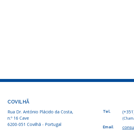
COVILHÃ
Rua Dr. António Plácido da Costa,
(+351
Tel.
n.º 16 Cave
(Chama
6200-051 Covilhã - Portugal
consu
Email