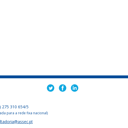
) 275 310 654/5
da para a rede fixa nacional)
ltadoria@assec.pt