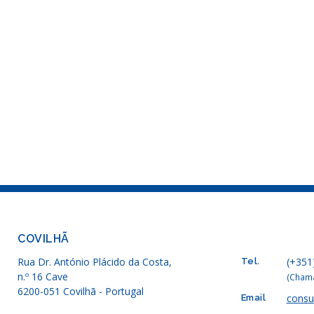
COVILHÃ
Rua Dr. António Plácido da Costa,
(+351
Tel.
n.º 16 Cave
(Chama
6200-051 Covilhã - Portugal
consu
Email